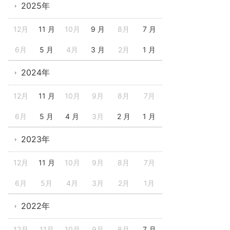
2025年
12月
11 月
10月
9 月
8月
7 月
6月
5 月
4月
3 月
2月
1 月
2024年
12月
11 月
10月
9月
8月
7月
6月
5 月
4 月
3月
2 月
1 月
2023年
12月
11 月
10月
9月
8月
7月
6月
5月
4月
3月
2月
1月
2022年
12月
11月
10月
9月
8月
7 月