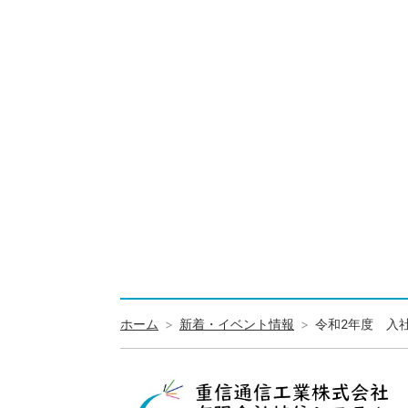
ホーム
新着・イベント情報
令和2年度 入