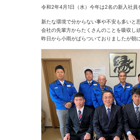
令和2年4月1日（水）今年は2名の新入社
新たな環境で分からない事や不安も多いと
会社の先輩方からたくさんのことを吸収し
昨日から小雨がぱらついておりましたが朝