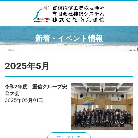
新着・イベント情報
2025年5月
令和7年度 重信グループ安
全大会
2025年05月01日