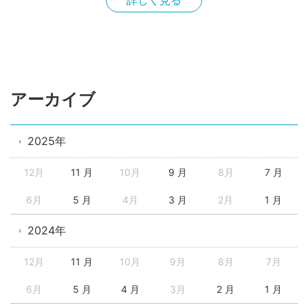
詳しく見る
アーカイブ
2025年
12月
11 月
10月
9 月
8月
7 月
6月
5 月
4月
3 月
2月
1 月
2024年
12月
11 月
10月
9月
8月
7月
6月
5 月
4 月
3月
2 月
1 月