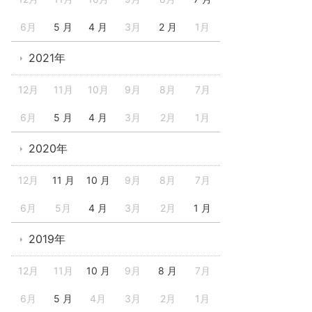
6月
5 月
4 月
3月
2 月
1月
2021年
12月
11月
10月
9月
8月
7月
6月
5 月
4 月
3月
2月
1月
2020年
12月
11 月
10 月
9月
8月
7月
6月
5月
4 月
3月
2月
1 月
2019年
12月
11月
10 月
9月
8 月
7月
6月
5 月
4月
3月
2月
1月