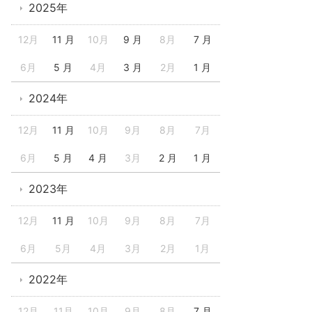
2025年
12月
11 月
10月
9 月
8月
7 月
6月
5 月
4月
3 月
2月
1 月
2024年
12月
11 月
10月
9月
8月
7月
6月
5 月
4 月
3月
2 月
1 月
2023年
12月
11 月
10月
9月
8月
7月
6月
5月
4月
3月
2月
1月
2022年
12月
11月
10月
9月
8月
7 月