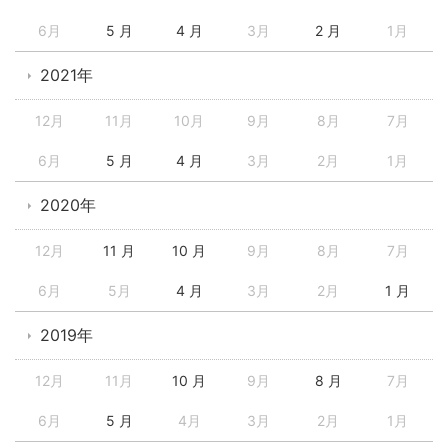
6月
5 月
4 月
3月
2 月
1月
2021年
12月
11月
10月
9月
8月
7月
6月
5 月
4 月
3月
2月
1月
2020年
12月
11 月
10 月
9月
8月
7月
6月
5月
4 月
3月
2月
1 月
2019年
12月
11月
10 月
9月
8 月
7月
6月
5 月
4月
3月
2月
1月