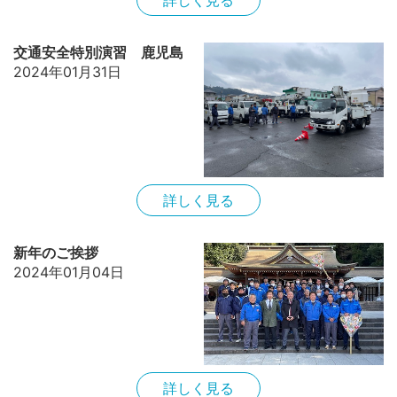
詳しく見る
交通安全特別演習 鹿児島
2024年01月31日
詳しく見る
新年のご挨拶
2024年01月04日
詳しく見る