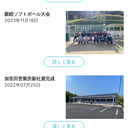
親睦ソフトボール大会
2023年11月19日
詳しく見る
加世田営業所新社屋完成
2022年07月25日
詳しく見る