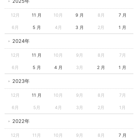
2025年
12月
11 月
10月
9 月
8月
7 月
6月
5 月
4月
3 月
2月
1 月
2024年
12月
11 月
10月
9月
8月
7月
6月
5 月
4 月
3月
2 月
1 月
2023年
12月
11 月
10月
9月
8月
7月
6月
5月
4月
3月
2月
1月
2022年
12月
11月
10月
9月
8月
7 月