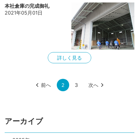
本社倉庫の完成御礼
2021年05月01日
詳しく見る
前へ
2
3
次へ
アーカイブ