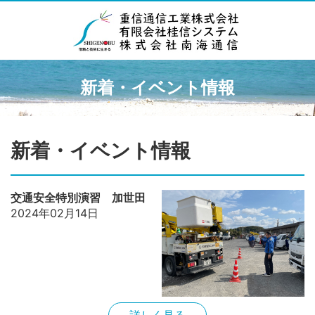
新着・イベント情報
新着・イベント情報
交通安全特別演習 加世田
2024年02月14日